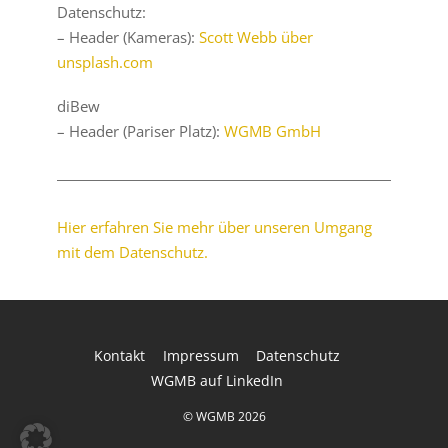
Datenschutz:
– Header (Kameras):
Scott Webb über
unsplash.com
diBew
– Header (Pariser Platz):
WGMB GmbH
Hier erfahren Sie mehr über unseren Umgang
mit dem Datenschutz.
Kontakt
Impressum
Datenschutz
WGMB auf LinkedIn
©
WGMB
2026