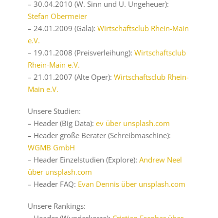
– 30.04.2010 (W. Sinn und U. Ungeheuer):
Stefan Obermeier
– 24.01.2009 (Gala):
Wirtschaftsclub Rhein-Main
e.V.
– 19.01.2008 (Preisverleihung):
Wirtschaftsclub
Rhein-Main e.V.
– 21.01.2007 (Alte Oper):
Wirtschaftsclub Rhein-
Main e.V.
Unsere Studien:
– Header (Big Data):
ev über unsplash.com
– Header große Berater (Schreibmaschine):
WGMB GmbH
– Header Einzelstudien (Explore):
Andrew Neel
über unsplash.com
– Header FAQ:
Evan Dennis über unsplash.com
Unsere Rankings:
– Header (Wunderkerze):
Cristian Escobar über