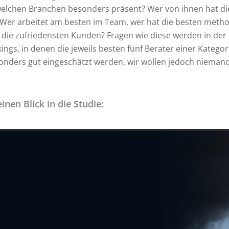
welchen Branchen besonders präsent? Wer von ihnen hat die
r arbeitet am besten im Team, wer hat die besten method
 die zufriedensten Kunden? Fragen wie diese werden in der S
ngs, in denen die jeweils besten fünf Berater einer Kategor
onders gut eingeschätzt werden, wir wollen jedoch niemand
inen Blick in die Studie: